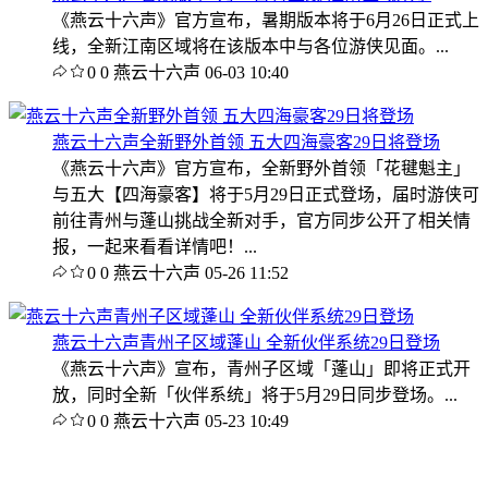
《燕云十六声》官方宣布，暑期版本将于6月26日正式上
线，全新江南区域将在该版本中与各位游侠见面。...
0
0
燕云十六声
06-03 10:40
燕云十六声全新野外首领 五大四海豪客29日将登场
《燕云十六声》官方宣布，全新野外首领「花毽魁主」
与五大【四海豪客】将于5月29日正式登场，届时游侠可
前往青州与蓬山挑战全新对手，官方同步公开了相关情
报，一起来看看详情吧！...
0
0
燕云十六声
05-26 11:52
燕云十六声青州子区域蓬山 全新伙伴系统29日登场
《燕云十六声》宣布，青州子区域「蓬山」即将正式开
放，同时全新「伙伴系统」将于5月29日同步登场。...
0
0
燕云十六声
05-23 10:49