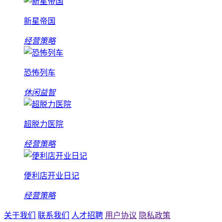
新星帝国
经营策略
恐怖列车
休闲益智
超脱力医院
经营策略
便利店开业日记
经营策略
关于我们
联系我们
人才招聘
用户协议
隐私政策