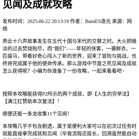
见闻及成就攻略
发布时间：2025-06-22 20:13:19
作者：IbaraES逐光
来源：网
络
燕云十六声故事发生在五代十国与宋代的交替之时。大火把暗
淡的过去焚烧殆尽，而“我们”——年轻的侠客，一袭鲜衣、一
匹骏马，带着好奇心闯入了新的世界，迎来了冒险与挑战，也
终将完成属于他的使命传承。那么游戏中节度之死见闻及成就
怎么获得呢？小编为你准备了一份攻略，一起来看看吧~
按照本攻略能获得P2所示的两个成就，即【人生的穷举法】
【满江红赞助本次复活】！
顺便还能一条龙收集11个见闻！
本攻略几乎不包含剧透，属于是便利大家可以在初次过任务时
就能直接拿完成就和见闻（毕竟流程还挺长，回溯虽然能自动