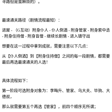
寻路但是蛮麻烦的）。
最速通关路径（剧情流程最短）：
进屋 - （G互动）附身仆人 - 仆人倒酒 - 附身管家 - 附身索中丞
- 附身住持僧 - 附身盲僧 - 继续长剧情 - 进入镇守战
想要在这一过程中拿到成就，需要注意以下几点：
从【仆人倒酒】到【附身住持僧】之间的每一段剧情，都需要
最后再选最速通关的人选！
具体流程如下：
第一阶段可选附身对象为：李晦升、管家、乌大夫、毕驹、大
德叔，
那么就需要第五个再选【管家】，前四个顺序无所谓；