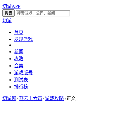
切游APP
切游
首页
发现游戏
新闻
攻略
合集
游戏版号
测试表
排行榜
切游网
›
燕云十六声
›
游戏攻略
›
正文