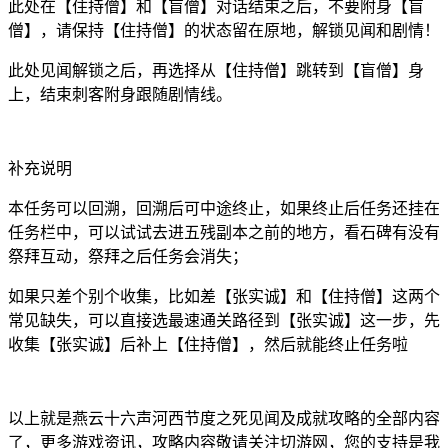
此处在【住持僧】和【盲僧】对话结束之后，不要附身【盲
僧】，请保持【住持僧】的状态留在原地，解锁见闻和剧情！
此处见闻解锁之后，再选择从【住持僧】跳转到【盲僧】身
上，结束刺客附身跟随剧情线。
补充说明
本任务可以回溯，回溯后可中途终止，如果终止后任务还挂在
任务栏中，可以试试去进五残副本之前的地方，看石碑有没有
祭拜互动，祭拜之后任务会消失；
如果只差个别个收集，比如差【张实诚】和【住持僧】这两个
常见缺失，可以直接选最速通关路径到【张实诚】这一步，先
收集【张实诚】后补上【住持僧】，然后就能终止任务啦
以上就是燕云十六声河西节度之死见闻及成就攻略的全部内容
了，更多游戏资讯，攻略内容敬请关注切游网，您的支持是我