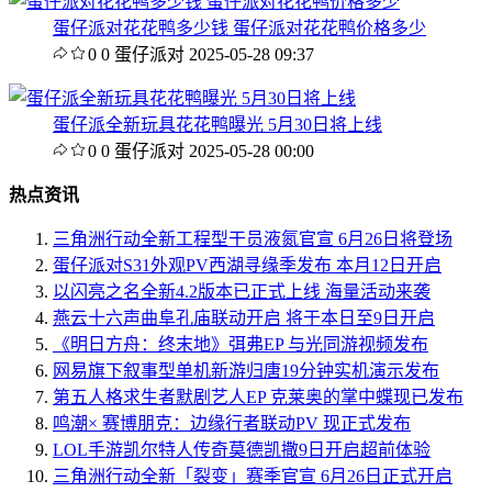
蛋仔派对花花鸭多少钱 蛋仔派对花花鸭价格多少
0
0
蛋仔派对
2025-05-28 09:37
蛋仔派全新玩具花花鸭曝光 5月30日将上线
0
0
蛋仔派对
2025-05-28 00:00
热点资讯
三角洲行动全新工程型干员液氮官宣 6月26日将登场
蛋仔派对S31外观PV西湖寻缘季发布 本月12日开启
以闪亮之名全新4.2版本已正式上线 海量活动来袭
燕云十六声曲阜孔庙联动开启 将于本日至9日开启
《明日方舟：终末地》弭弗EP 与光同游视频发布
网易旗下叙事型单机新游归唐19分钟实机演示发布
第五人格求生者默剧艺人EP 克莱奥的掌中蝶现已发布
鸣潮× 赛博朋克：边缘行者联动PV 现正式发布
LOL手游凯尔特人传奇莫德凯撒9日开启超前体验
三角洲行动全新「裂变」赛季官宣 6月26日正式开启