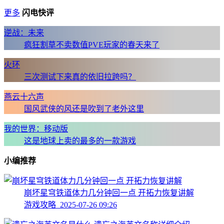
更多
闪电快评
逆战：未来
疯狂割草不卖数值PVE玩家的春天来了
火环
三次测试下来真的依旧拉跨吗？
燕云十六声
国风武侠的风还是吹到了老外这里
我的世界：移动版
这是地球上卖的最多的一款游戏
小编推荐
崩坏星穹铁道体力几分钟回一点 开拓力恢复讲解
游戏攻略 2025-07-26 09:26