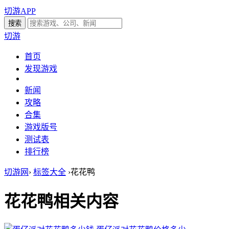
切游APP
切游
首页
发现游戏
新闻
攻略
合集
游戏版号
测试表
排行榜
切游网
›
标签大全
›
花花鸭
花花鸭
相关内容