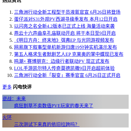
热点资讯
三角洲行动全新工程型干员液氮官宣 6月26日将登场
蛋仔派对S31外观PV西湖寻缘季发布 本月12日开启
以闪亮之名全新4.2版本已正式上线 海量活动来袭
燕云十六声曲阜孔庙联动开启 将于本日至9日开启
《明日方舟：终末地》弭弗EP 与光同游视频发布
网易旗下叙事型单机新游归唐19分钟实机演示发布
第五人格求生者默剧艺人EP 克莱奥的掌中蝶现已发布
鸣潮× 赛博朋克：边缘行者联动PV 现正式发布
LOL手游凯尔特人传奇莫德凯撒9日开启超前体验
三角洲行动全新「裂变」赛季官宣 6月26日正式开启
更多
闪电快评
逆战：未来
疯狂割草不卖数值PVE玩家的春天来了
火环
三次测试下来真的依旧拉跨吗？