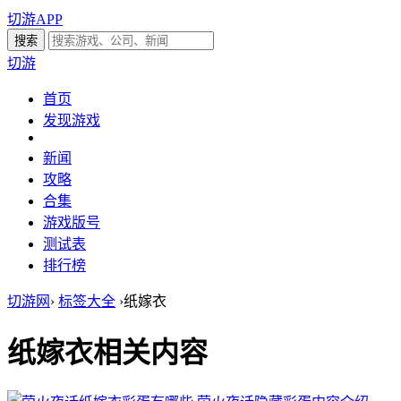
切游APP
切游
首页
发现游戏
新闻
攻略
合集
游戏版号
测试表
排行榜
切游网
›
标签大全
›
纸嫁衣
纸嫁衣
相关内容