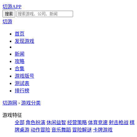
切游APP
切游
首页
发现游戏
新闻
攻略
合集
游戏版号
测试表
排行榜
切游网
›
游戏分类
游戏特征
全部
角色扮演
休闲益智
经营策略
体育竞速
射击枪战
棋
牌桌游
动作冒险
音乐舞蹈
冒险解谜
卡牌游戏