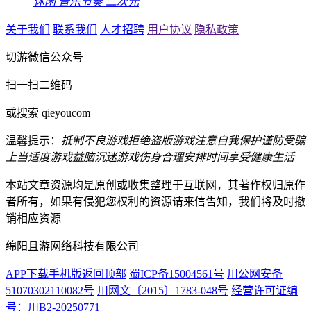
休闲
音乐节奏
二次元
关于我们
联系我们
人才招聘
用户协议
隐私政策
切游微信公众号
扫一扫二维码
或搜索 qieyoucom
温馨提示：
抵制不良游戏
拒绝盗版游戏
注意自我保护
谨防受骗
上当
适度游戏益脑
沉迷游戏伤身
合理安排时间
享受健康生活
本站文章资源均是原创或收集整理于互联网，其著作权归原作
者所有，如果有侵犯您权利的资源请来信告知，我们将及时撤
销相应资源
绵阳且游网络科技有限公司
APP下载
手机版
返回顶部
蜀ICP备15004561号
川公网安备
51070302110082号
川网文〔2015〕1783-048号
经营许可证编
号：川B2-20250771