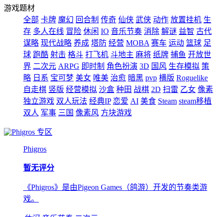
游戏题材
全部
卡牌
魔幻
回合制
传奇
仙侠
武侠
动作
放置挂机
生
存
多人在线
冒险
休闲
IO
音乐节奏
消除
解谜
益智
古代
谋略
现代战略
养成
塔防
经营
MOBA
赛车
运动
篮球
足
球
跑酷
射击
格斗
打飞机
斗地主
麻将
纸牌
捕鱼
开放世
界
二次元
ARPG
即时制
角色扮演
3D
国风
生存模拟
策
略
日系
宝可梦
美女
唯美
治愈
暗黑
pvp
横版
Roguelike
自走棋
竖版
经营模拟
沙盒
种田
战棋
2D
扫雷
乙女
像素
独立游戏
双人玩法
经典IP
恋爱
AI
美食
Steam
steam移植
双人
军事
三国
像素风
方块游戏
专区
Phigros
暂无评分
《Phigros》是由Pigeon Games（鸽游）开发的节奏类游
戏。