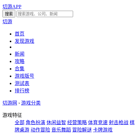
切游APP
切游
首页
发现游戏
新闻
攻略
合集
游戏版号
测试表
排行榜
切游网
›
游戏分类
游戏特征
全部
角色扮演
休闲益智
经营策略
体育竞速
射击枪战
棋
牌桌游
动作冒险
音乐舞蹈
冒险解谜
卡牌游戏