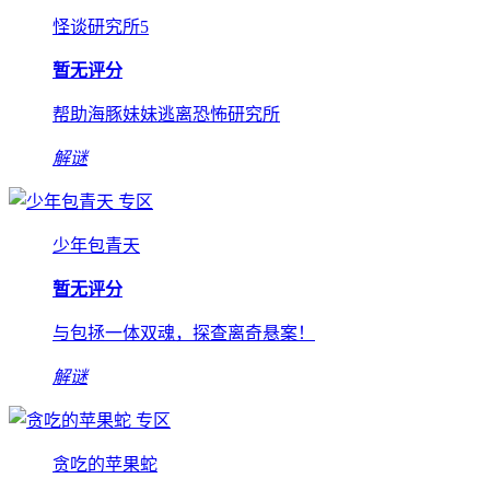
怪谈研究所5
暂无评分
帮助海豚妹妹逃离恐怖研究所
解谜
专区
少年包青天
暂无评分
与包拯一体双魂，探查离奇悬案！
解谜
专区
贪吃的苹果蛇