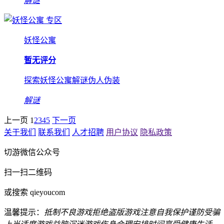
解谜
专区
妖怪公寓
暂无评分
探索妖怪公寓解谜伪人伪装
解谜
上一页
1
2
3
4
5
下一页
关于我们
联系我们
人才招聘
用户协议
隐私政策
切游微信公众号
扫一扫二维码
或搜索 qieyoucom
温馨提示：
抵制不良游戏
拒绝盗版游戏
注意自我保护
谨防受骗