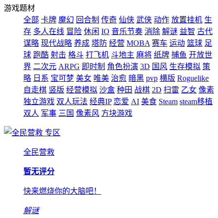
游戏题材
全部
卡牌
魔幻
回合制
传奇
仙侠
武侠
动作
放置挂机
生
存
多人在线
冒险
休闲
IO
音乐节奏
消除
解谜
益智
古代
谋略
现代战略
养成
塔防
经营
MOBA
赛车
运动
篮球
足
球
跑酷
射击
格斗
打飞机
斗地主
麻将
纸牌
捕鱼
开放世
界
二次元
ARPG
即时制
角色扮演
3D
国风
生存模拟
策
略
日系
宝可梦
美女
唯美
治愈
暗黑
pvp
横版
Roguelike
自走棋
竖版
经营模拟
沙盒
种田
战棋
2D
扫雷
乙女
像素
独立游戏
双人玩法
经典IP
恋爱
AI
美食
Steam
steam移植
双人
军事
三国
像素风
方块游戏
专区
全民营救
暂无评分
快来燃烧你的大脑吧！
解谜