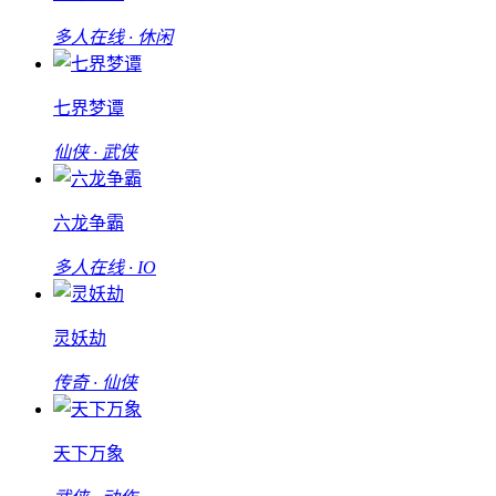
多人在线 · 休闲
七界梦谭
仙侠 · 武侠
六龙争霸
多人在线 · IO
灵妖劫
传奇 · 仙侠
天下万象