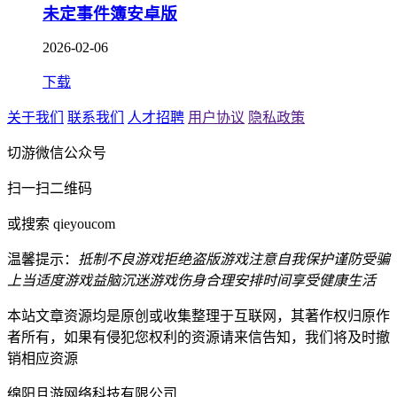
未定事件簿安卓版
2026-02-06
下载
关于我们
联系我们
人才招聘
用户协议
隐私政策
切游微信公众号
扫一扫二维码
或搜索 qieyoucom
温馨提示：
抵制不良游戏
拒绝盗版游戏
注意自我保护
谨防受骗
上当
适度游戏益脑
沉迷游戏伤身
合理安排时间
享受健康生活
本站文章资源均是原创或收集整理于互联网，其著作权归原作
者所有，如果有侵犯您权利的资源请来信告知，我们将及时撤
销相应资源
绵阳且游网络科技有限公司