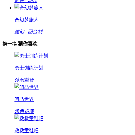
武侠 · 动作
奇幻梦旅人
魔幻 · 回合制
换一换
猜你喜欢
勇士训练计划
休闲益智
凹凸世界
角色扮演
救救童鞋吧