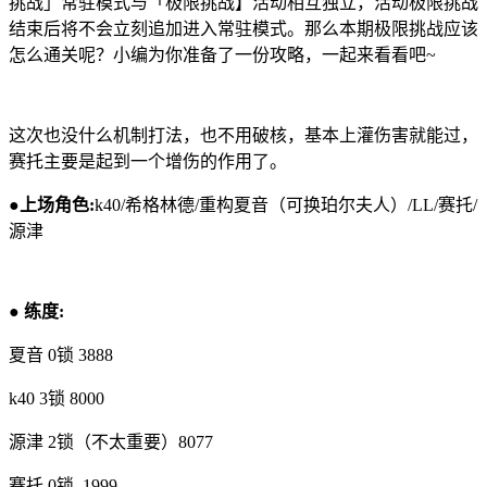
挑战」常驻模式与「极限挑战】活动相互独立，活动极限挑战
结束后将不会立刻追加进入常驻模式。那么本期极限挑战应该
怎么通关呢？小编为你准备了一份攻略，一起来看看吧~
这次也没什么机制打法，也不用破核，基本上灌伤害就能过，
赛托主要是起到一个增伤的作用了。
●上场角色:
k40/希格林德/重构夏音（可换珀尔夫人）/LL/赛托/
源津
● 练度:
夏音 0锁 3888
k40 3锁 8000
源津 2锁（不太重要）8077
赛托 0锁 1999