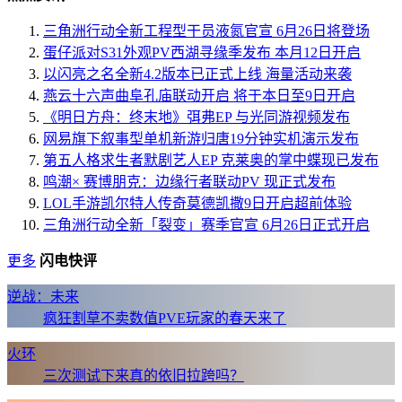
三角洲行动全新工程型干员液氮官宣 6月26日将登场
蛋仔派对S31外观PV西湖寻缘季发布 本月12日开启
以闪亮之名全新4.2版本已正式上线 海量活动来袭
燕云十六声曲阜孔庙联动开启 将于本日至9日开启
《明日方舟：终末地》弭弗EP 与光同游视频发布
网易旗下叙事型单机新游归唐19分钟实机演示发布
第五人格求生者默剧艺人EP 克莱奥的掌中蝶现已发布
鸣潮× 赛博朋克：边缘行者联动PV 现正式发布
LOL手游凯尔特人传奇莫德凯撒9日开启超前体验
三角洲行动全新「裂变」赛季官宣 6月26日正式开启
更多
闪电快评
逆战：未来
疯狂割草不卖数值PVE玩家的春天来了
火环
三次测试下来真的依旧拉跨吗？