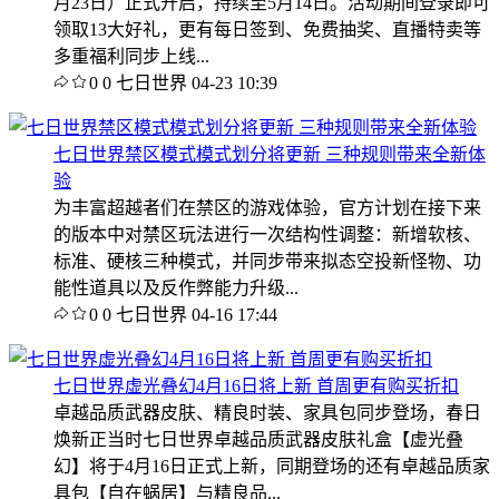
月23日）正式开启，持续至5月14日。活动期间登录即可
领取13大好礼，更有每日签到、免费抽奖、直播特卖等
多重福利同步上线...
0
0
七日世界
04-23 10:39
七日世界禁区模式模式划分将更新 三种规则带来全新体
验
为丰富超越者们在禁区的游戏体验，官方计划在接下来
的版本中对禁区玩法进行一次结构性调整：新增软核、
标准、硬核三种模式，并同步带来拟态空投新怪物、功
能性道具以及反作弊能力升级...
0
0
七日世界
04-16 17:44
七日世界虚光叠幻4月16日将上新 首周更有购买折扣
卓越品质武器皮肤、精良时装、家具包同步登场，春日
焕新正当时七日世界卓越品质武器皮肤礼盒【虚光叠
幻】将于4月16日正式上新，同期登场的还有卓越品质家
具包【自在蜗居】与精良品...