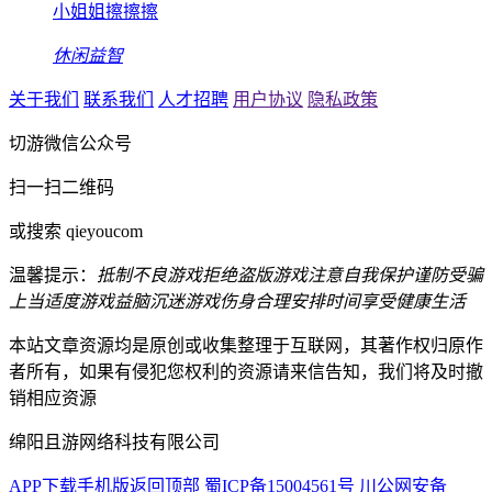
小姐姐擦擦擦
休闲益智
关于我们
联系我们
人才招聘
用户协议
隐私政策
切游微信公众号
扫一扫二维码
或搜索 qieyoucom
温馨提示：
抵制不良游戏
拒绝盗版游戏
注意自我保护
谨防受骗
上当
适度游戏益脑
沉迷游戏伤身
合理安排时间
享受健康生活
本站文章资源均是原创或收集整理于互联网，其著作权归原作
者所有，如果有侵犯您权利的资源请来信告知，我们将及时撤
销相应资源
绵阳且游网络科技有限公司
APP下载
手机版
返回顶部
蜀ICP备15004561号
川公网安备