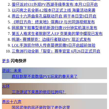
蛋仔派对S31外观PV西湖寻缘季发布 本月12日开启
以闪亮之名全新4.2版本已正式上线 海量活动来袭
燕云十六声曲阜孔庙联动开启 将于本日至9日开启
《明日方舟：终末地》弭弗EP 与光同游视频发布
网易旗下叙事型单机新游归唐19分钟实机演示发布
第五人格求生者默剧艺人EP 克莱奥的掌中蝶现已发布
鸣潮× 赛博朋克：边缘行者联动PV 现正式发布
LOL手游凯尔特人传奇莫德凯撒9日开启超前体验
三角洲行动全新「裂变」赛季官宣 6月26日正式开启
更多
闪电快评
逆战：未来
疯狂割草不卖数值PVE玩家的春天来了
火环
三次测试下来真的依旧拉跨吗？
燕云十六声
国风武侠的风还是吹到了老外这里