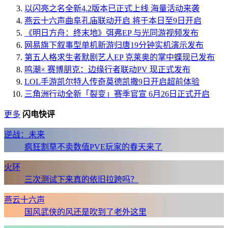
以闪亮之名全新4.2版本已正式上线 海量活动来袭
燕云十六声曲阜孔庙联动开启 将于本日至9日开启
《明日方舟：终末地》弭弗EP 与光同游视频发布
网易旗下叙事型单机新游归唐19分钟实机演示发布
第五人格求生者默剧艺人EP 克莱奥的掌中蝶现已发布
鸣潮× 赛博朋克：边缘行者联动PV 现正式发布
LOL手游凯尔特人传奇莫德凯撒9日开启超前体验
三角洲行动全新「裂变」赛季官宣 6月26日正式开启
更多
闪电快评
逆战：未来
疯狂割草不卖数值PVE玩家的春天来了
火环
三次测试下来真的依旧拉跨吗？
燕云十六声
国风武侠的风还是吹到了老外这里