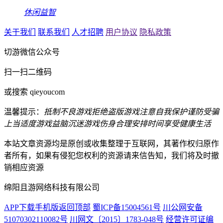
休闲益智
关于我们
联系我们
人才招聘
用户协议
隐私政策
切游微信公众号
扫一扫二维码
或搜索 qieyoucom
温馨提示：
抵制不良游戏
拒绝盗版游戏
注意自我保护
谨防受骗
上当
适度游戏益脑
沉迷游戏伤身
合理安排时间
享受健康生活
本站文章资源均是原创或收集整理于互联网，其著作权归原作
者所有，如果有侵犯您权利的资源请来信告知，我们将及时撤
销相应资源
绵阳且游网络科技有限公司
APP下载
手机版
返回顶部
蜀ICP备15004561号
川公网安备
51070302110082号
川网文〔2015〕1783-048号
经营许可证编