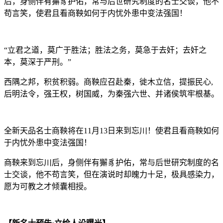
后，身侧伴有獬豸护佑，常与后世研究制度的名士交谈，他不
苟言笑，使君且看商鞅如何于内忧外患中变法强国！
“立君之道，莫广于胜法；胜法之务，莫急于去奸；去奸之
本，莫深于严刑。”
西隅之邦，积贫积弱。商鞅应召赴秦，徙木立信，提振民心,
后明法令，强王权，树国威，为秦强六世、并诸侯筑牢根基。
全新天品名士商鞅将在11月13日来到忘川！使君且看商鞅如何
于内忧外患中变法强国！
商鞅来到忘川后，身侧伴有獬豸护佑，常与后世研究制度的名
士交谈，他不苟言笑，但在演说时却魄力十足，极具感染力，
愿为可教之才倾囊相授。