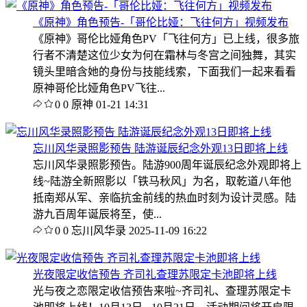
《原神》角色预告-「哥伦比娅：飞往何方」视频发布
《原神》哥伦比娅角色PV「飞往何方」已上线，很多旅
行者不清楚这位少女为何在霜林与冬宫之间独舞，其实
镜头里暗含她的身份与技能线索，下面我们一起来看看
原神哥伦比娅角色PV飞往...
0
0
原神
01-21 14:31
忘川风华录照影预告 陆游诞辰纪念外观13日即将上线
忘川风华录照影预告。陆游900周年诞辰纪念外观即将上
线~陆游全新照影以「铁马秋风」为名，取乾道八年他
抵南郑从军、亲临抗金前线的热血时刻为设计灵感。陆
游九百周年诞辰将至，使...
0
0
忘川风华录
2025-11-09 16:22
光夜限定收信预告 齐司礼查理苏限定卡池即将上线
光与夜之恋限定收信预告来啦~齐司礼、查理苏限定卡