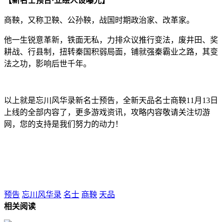
【新名士预告·立绘人设曝光】
商鞅，又称卫鞅、公孙鞅，战国时期政治家、改革家。
他一生锐意革新，铁面无私，力排众议推行变法，废井田、奖
耕战、行县制，扭转秦国积弱局面，铺就强秦霸业之路，其变
法之功，影响后世千年。
以上就是忘川风华录新名士预告，全新天品名士商鞅11月13日
上线的全部内容了，更多游戏资讯，攻略内容敬请关注切游
网，您的支持是我们努力的动力！
预告
忘川风华录
名士
商鞅
天品
相关阅读