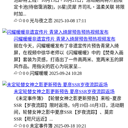
池即将上线！10月13日 - 10月21日，活动期间将开启限
定卡池[待宿霭消散]，[6星]灵犀 齐司礼・温柔关联 将限
时加...
0
0
光与夜之恋
2025-10-08 17:11
闪耀暖暖非遗宣传片 青黛入绮屏预告预热视频发布
就在今天，闪耀暖暖发布了非遗宣传片预告青黛入绮
屏，在视频中徐华老师以《闪耀暖暖》中的【焚骨入画
屏】套装为灵感，打造出了一件高两米、宽两米五的屏
风作品。用指尖的匠心为玩家呈...
0
0
闪耀暖暖
2025-09-24 10:28
未定轮替女神之影更新预告 夏彦SSR岁夜流踪返场
《未定事件簿》【轮替女神之影更新预告】来啦~夏彦
SSR【岁夜流踪】限时返场，9月19日-10月3日，活动期
间，轮替女神之影中夏彦SSR【岁夜流踪】、莫弈
SSR【咫尺远近】...
0
0
未定事件簿
2025-09-18 10:21