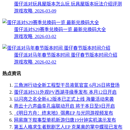
蛋仔派对玩具屋版本怎么玩 玩具屋版本玩法介绍评测
游戏攻略 2026-03-09
蛋仔派对S29赛季兑换码一览 最新兑换码大全
游戏攻略 2026-03-02
蛋仔派对马年春节版本时间 蛋仔春节版本时间介绍
游戏攻略 2026-02-02
热点资讯
三角洲行动全新工程型干员液氮官宣 6月26日将登场
蛋仔派对S31外观PV西湖寻缘季发布 本月12日开启
以闪亮之名全新4.2版本已正式上线 海量活动来袭
燕云十六声曲阜孔庙联动开启 将于本日至9日开启
《明日方舟：终末地》弭弗EP 与光同游视频发布
网易旗下叙事型单机新游归唐19分钟实机演示发布
第五人格求生者默剧艺人EP 克莱奥的掌中蝶现已发布