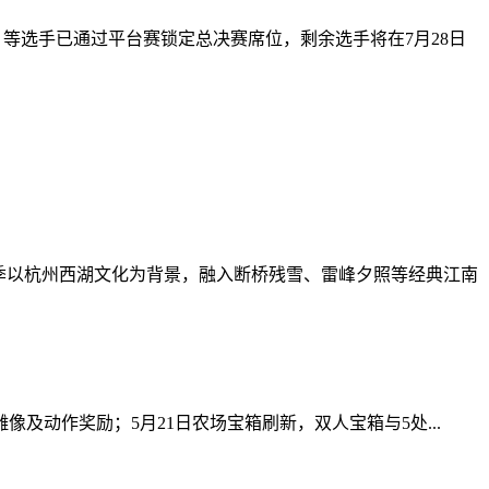
小语k）等选手已通过平台赛锁定总决赛席位，剩余选手将在7月28日
赛季以杭州西湖文化为背景，融入断桥残雪、雷峰夕照等经典江南
像及动作奖励；5月21日农场宝箱刷新，双人宝箱与5处...