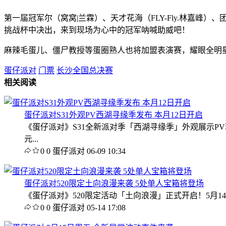
第一届冠军尔（窝窝|兰霖）、天才花海（FLY-Fly.林嘉峰）、
挑战杯中决出，来到现场为心中的冠军呐喊助威吧！
麻辣毛蛋儿、僵尸教授等蛋圈熟人也将加盟表演赛，耀眼全明
蛋仔派对
门票
长沙全国总决赛
相关阅读
蛋仔派对S31外观PV西湖寻缘季发布 本月12日开启
《蛋仔派对》S31全新派对季「西湖寻缘季」外观展示P
元...
0
0
蛋仔派对
06-09 10:34
蛋仔派对520限定土向浪漫来袭 5处单人宝箱将登场
《蛋仔派对》520限定活动「土向浪漫」正式开启！5月14
0
0
蛋仔派对
05-14 17:08