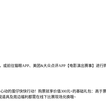
，或前往猫眼APP、美团&大众点评APP【电影演出赛事】进行
7折优惠，心动的蛋仔快快行动！购票就享价值300元+的基础礼包：
观道具及周边福利都需在线下比赛现场兑换哦~