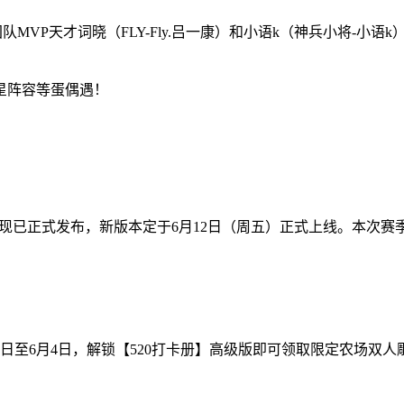
团队MVP天才词晓（FLY-Fly.吕一康）和小语k（神兵小将-
星阵容等蛋偶遇！
V现已正式发布，新版本定于6月12日（周五）正式上线。本次
日至6月4日，解锁【520打卡册】高级版即可领取限定农场双人雕