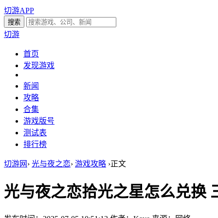
切游APP
切游
首页
发现游戏
新闻
攻略
合集
游戏版号
测试表
排行榜
切游网
›
光与夜之恋
›
游戏攻略
›
正文
光与夜之恋拾光之星怎么兑换 