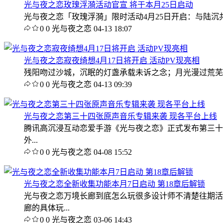
光与夜之恋玫瑰浮漪活动官宣 将于本月25日启动
光与夜之恋「玫瑰浮漪」限时活动4月25日开启：与陆沉共探
0
0
光与夜之恋
04-13 18:07
光与夜之恋寂夜绮想4月17日将开启 活动PV现亮相
残阳吻过沙城，沉眠的灯盏承载未诉之念；月光漫过荒芜荆
0
0
光与夜之恋
04-13 09:39
光与夜之恋第三十四张原声音乐专辑来袭 现各平台上线
腾讯高沉浸互动恋爱手游《光与夜之恋》正式发布第三十四
外...
0
0
光与夜之恋
04-08 15:52
光与夜之恋全新收集功能本月7日启动 第18章后解锁
光与夜之恋万境长廊到底怎么玩很多设计师不清楚往期活
廊的具体玩...
0
0
光与夜之恋
03-06 14:43