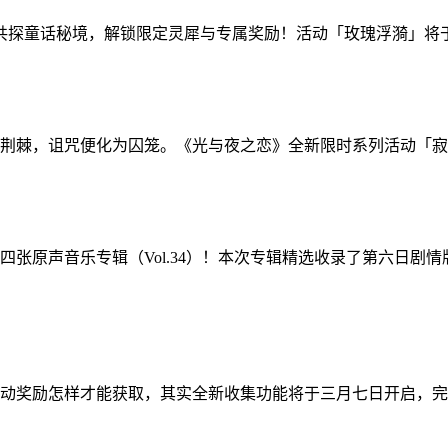
童话秘境，解锁限定灵犀与专属奖励！活动「玫瑰浮漪」将于4月25日0
棘，诅咒便化为囚笼。《光与夜之恋》全新限时系列活动「寂夜绮想
张原声音乐专辑（Vol.34）！本次专辑精选收录了第六日剧
动奖励怎样才能获取，其实全新收集功能将于三月七日开启，完