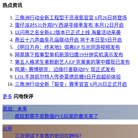
热点资讯
三角洲行动全新工程型干员液氮官宣 6月26日将登场
蛋仔派对S31外观PV西湖寻缘季发布 本月12日开启
以闪亮之名全新4.2版本已正式上线 海量活动来袭
燕云十六声曲阜孔庙联动开启 将于本日至9日开启
《明日方舟：终末地》弭弗EP 与光同游视频发布
网易旗下叙事型单机新游归唐19分钟实机演示发布
第五人格求生者默剧艺人EP 克莱奥的掌中蝶现已发布
鸣潮× 赛博朋克：边缘行者联动PV 现正式发布
LOL手游凯尔特人传奇莫德凯撒9日开启超前体验
三角洲行动全新「裂变」赛季官宣 6月26日正式开启
更多
闪电快评
逆战：未来
疯狂割草不卖数值PVE玩家的春天来了
火环
三次测试下来真的依旧拉跨吗？