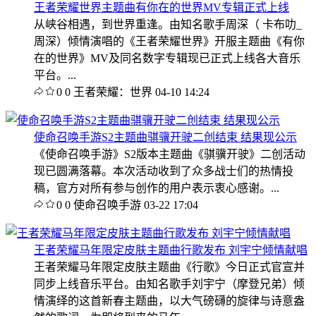
王者荣耀世界主题曲有你在的世界MV专辑正式上线
从峡谷相遇，到世界重逢。由知名歌手周深（ 卡布叻_
周深）倾情演唱的《王者荣耀世界》开服主题曲《有你
在的世界》MV及同名数字专辑现已正式上线各大音乐
平台。...
0
0
王者荣耀：世界
04-10 14:24
使命召唤手游S2主题曲骐骥开驶二创结束 结果现公示
《使命召唤手游》S2版本主题曲《骐骥开驶》二创活动
现已圆满落幕。本次活动收到了众多战士们的热情投
稿，官方对所有参与创作的用户表示衷心感谢。...
0
0
使命召唤手游
03-22 17:04
王者荣耀马年限定皮肤主题曲行歌发布 刘宇宁倾情献唱
王者荣耀马年限定皮肤主题曲《行歌》今日正式官宣并
同步上线音乐平台。由知名歌手刘宇宁（摩登兄弟）倾
情演绎的这首新春主题曲，以大气磅礴的旋律与诗意盎