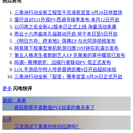
热点资讯
三角洲行动全新工程型干员液氮官宣 6月26日将登场
蛋仔派对S31外观PV西湖寻缘季发布 本月12日开启
以闪亮之名全新4.2版本已正式上线 海量活动来袭
燕云十六声曲阜孔庙联动开启 将于本日至9日开启
《明日方舟：终末地》弭弗EP 与光同游视频发布
网易旗下叙事型单机新游归唐19分钟实机演示发布
第五人格求生者默剧艺人EP 克莱奥的掌中蝶现已发布
鸣潮× 赛博朋克：边缘行者联动PV 现正式发布
LOL手游凯尔特人传奇莫德凯撒9日开启超前体验
三角洲行动全新「裂变」赛季官宣 6月26日正式开启
更多
闪电快评
逆战：未来
疯狂割草不卖数值PVE玩家的春天来了
火环
三次测试下来真的依旧拉跨吗？