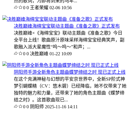
然的歌词，为即将到来的马年...
0
0
王者荣耀
02-06 10:56
决胜巅峰海绵宝宝联动主题曲《准备之歌》正式发布
决胜巅峰×《海绵宝宝》联动主题曲《准备之歌》今日
全平台上线！歌曲原汁原味采样海绵宝宝经典笑声，副
歌融入派大星魔性“呜～呜～”和声；...
0
0
决胜巅峰
01-22 10:09
阴阳师手游全新角色主题曲蝶梦缔结之时 现已正式上线
在这个充满神秘与幻想的平安京世界中，全新SP阶式神
梦引蝴蝶精（CV：悠木碧）已经降临，她不仅带来了她
独特的魅力和力量，还带来了她的角色主题曲《蝶梦缔
结之时》。这首歌曲现已...
0
0
阴阳师
2025-11-16 14:11