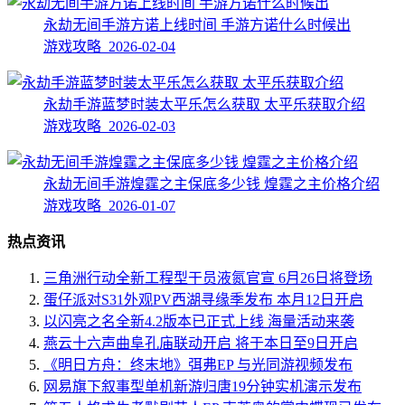
永劫无间手游方诺上线时间 手游方诺什么时候出
游戏攻略 2026-02-04
永劫手游蓝梦时装太平乐怎么获取 太平乐获取介绍
游戏攻略 2026-02-03
永劫无间手游煌霆之主保底多少钱 煌霆之主价格介绍
游戏攻略 2026-01-07
热点资讯
三角洲行动全新工程型干员液氮官宣 6月26日将登场
蛋仔派对S31外观PV西湖寻缘季发布 本月12日开启
以闪亮之名全新4.2版本已正式上线 海量活动来袭
燕云十六声曲阜孔庙联动开启 将于本日至9日开启
《明日方舟：终末地》弭弗EP 与光同游视频发布
网易旗下叙事型单机新游归唐19分钟实机演示发布