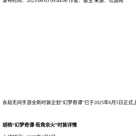
发布时间：2025-06-05 09:44:06
作者：墨玉
来源：切游网
永劫无间手游全新时装企划“幻梦奇谭”已于2025年6月5日正
胡桃“幻梦奇谭·街角余火”时装详情