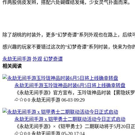
作两股俏皮发辫，搭配六处蝴蝶结发绳，少女灵气扑面而来。
除了胡桃的时装外，更多“幻梦奇谭”系列外观也在路上，后续
感兴趣的玩家不要错过这次的“幻梦奇谭”系列时装，快来为
永劫无间手游
外观
幻梦奇谭
相关阅读
永劫无间手游玉玲珑神品时装6月5日将上线确幸转盘
《永劫无间手游》官方宣布，玉玲珑神品时装【雾隐妖罗】
0
0
永劫无间手游
06-03 09:29
永劫无间手游 x 铠甲勇士二期联动活动今日正式启动
《永劫无间手游》×《铠甲勇士》二期联动将于5月20日
0
0
永劫无间手游
05-20 17:14