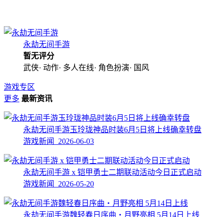
永劫无间手游
暂无评分
武侠· 动作· 多人在线· 角色扮演· 国风
游戏专区
更多
最新资讯
永劫无间手游玉玲珑神品时装6月5日将上线确幸转盘
游戏新闻 2026-06-03
永劫无间手游 x 铠甲勇士二期联动活动今日正式启动
游戏新闻 2026-05-20
永劫无间手游魏轻春日序曲・月野亮相 5月14日上线