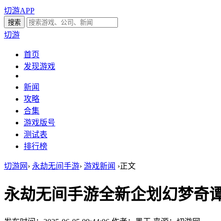
切游APP
切游
首页
发现游戏
新闻
攻略
合集
游戏版号
测试表
排行榜
切游网
›
永劫无间手游
›
游戏新闻
›
正文
永劫无间手游全新企划幻梦奇