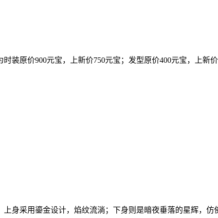
时装原价900元宝，上新价750元宝；发型原价400元宝，上新价
。上身采用鎏金设计，焰纹流淌；下身则是暗夜垂落的星辉，仿