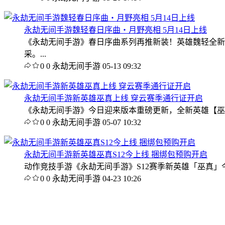
永劫无间手游魏轻春日序曲・月野亮相 5月14日上线
《永劫无间手游》春日序曲系列再推新装！英雄魏轻全新
采。...
0
0
永劫无间手游
05-13 09:32
永劫无间手游新英雄巫真上线 穿云赛季通行证开启
《永劫无间手游》今日迎来版本重磅更新，全新英雄【巫
0
0
永劫无间手游
05-07 10:32
永劫无间手游新英雄巫真S12今上线 捆绑包预购开启
动作竞技手游《永劫无间手游》S12赛季新英雄「巫真」
0
0
永劫无间手游
04-23 10:26