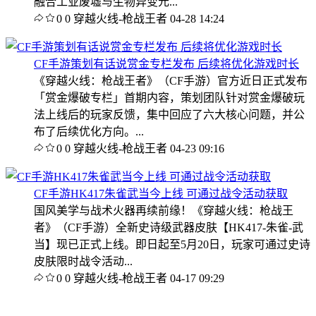
融合工业废墟与生物异变元...
0
0
穿越火线-枪战王者
04-28 14:24
CF手游策划有话说赏金专栏发布 后续将优化游戏时长
《穿越火线：枪战王者》（CF手游）官方近日正式发布
「赏金爆破专栏」首期内容，策划团队针对赏金爆破玩
法上线后的玩家反馈，集中回应了六大核心问题，并公
布了后续优化方向。...
0
0
穿越火线-枪战王者
04-23 09:16
CF手游HK417朱雀武当今上线 可通过战令活动获取
国风美学与战术火器再续前缘！《穿越火线：枪战王
者》（CF手游）全新史诗级武器皮肤【HK417-朱雀-武
当】现已正式上线。即日起至5月20日，玩家可通过史诗
皮肤限时战令活动...
0
0
穿越火线-枪战王者
04-17 09:29