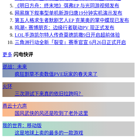
《明日方舟：终末地》弭弗EP 与光同游视频发布
网易旗下叙事型单机新游归唐19分钟实机演示发布
第五人格求生者默剧艺人EP 克莱奥的掌中蝶现已发布
鸣潮× 赛博朋克：边缘行者联动PV 现正式发布
LOL手游凯尔特人传奇莫德凯撒9日开启超前体验
三角洲行动全新「裂变」赛季官宣 6月26日正式开启
更多
闪电快评
逆战：未来
疯狂割草不卖数值PVE玩家的春天来了
火环
三次测试下来真的依旧拉跨吗？
燕云十六声
国风武侠的风还是吹到了老外这里
我的世界：移动版
这是地球上卖的最多的一款游戏